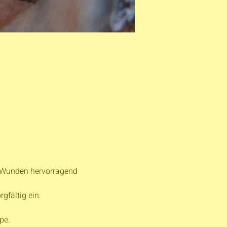
e Wunden hervorragend 
ältig ein.

e.
